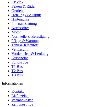
Elektrik
Felgen & Räder
Getriebe
Heizung & Auspuff
Hinterachse
Innenausstattung
Accessoires
Motor
Normteile & Befestigung
Pflege & Wartung
Tank & Kraftstoff
Verglasung
Vorderachse & Lenkung
Gutscheine
Fundgrube
T1 Bus
T2 Bus
T3 Bus
Informationen
Kontakt
Lieferzeiten
Versandkosten
Zahlungsinfos