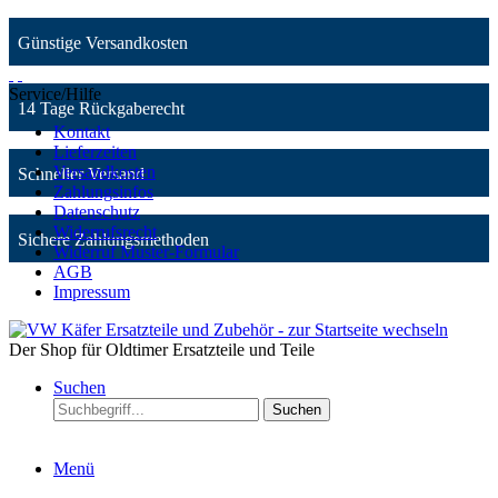
Günstige Versandkosten
Service/Hilfe
14 Tage Rückgaberecht
Kontakt
Lieferzeiten
Versandkosten
Schneller Versand
Zahlungsinfos
Datenschutz
Widerrufsrecht
Sichere Zahlungsmethoden
Widerruf Muster-Formular
AGB
Impressum
Der Shop für Oldtimer Ersatzteile und Teile
Suchen
Suchen
Menü