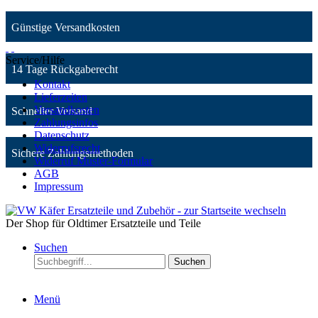
Günstige Versandkosten
Service/Hilfe
14 Tage Rückgaberecht
Kontakt
Lieferzeiten
Versandkosten
Schneller Versand
Zahlungsinfos
Datenschutz
Widerrufsrecht
Sichere Zahlungsmethoden
Widerruf Muster-Formular
AGB
Impressum
Der Shop für Oldtimer Ersatzteile und Teile
Suchen
Suchen
Menü