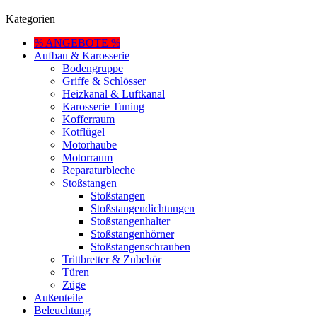
Kategorien
% ANGEBOTE %
Aufbau & Karosserie
Bodengruppe
Griffe & Schlösser
Heizkanal & Luftkanal
Karosserie Tuning
Kofferraum
Kotflügel
Motorhaube
Motorraum
Reparaturbleche
Stoßstangen
Stoßstangen
Stoßstangendichtungen
Stoßstangenhalter
Stoßstangenhörner
Stoßstangenschrauben
Trittbretter & Zubehör
Türen
Züge
Außenteile
Beleuchtung