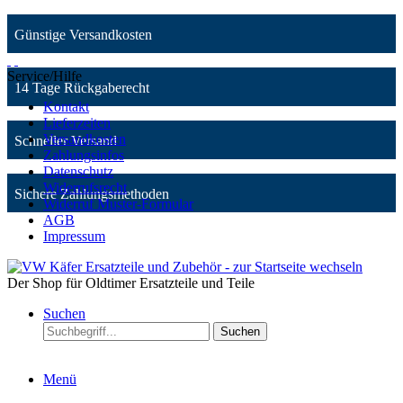
Günstige Versandkosten
Service/Hilfe
14 Tage Rückgaberecht
Kontakt
Lieferzeiten
Versandkosten
Schneller Versand
Zahlungsinfos
Datenschutz
Widerrufsrecht
Sichere Zahlungsmethoden
Widerruf Muster-Formular
AGB
Impressum
Der Shop für Oldtimer Ersatzteile und Teile
Suchen
Suchen
Menü