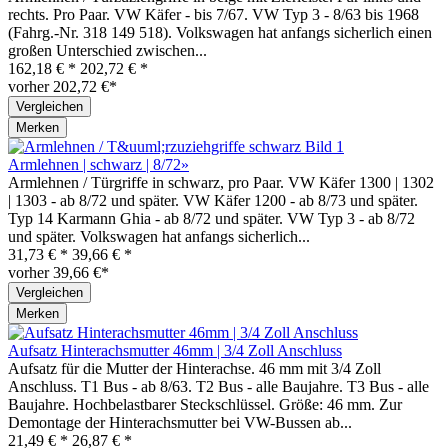
rechts. Pro Paar. VW Käfer - bis 7/67. VW Typ 3 - 8/63 bis 1968
(Fahrg.-Nr. 318 149 518). Volkswagen hat anfangs sicherlich einen
großen Unterschied zwischen...
162,18 € *
202,72 € *
vorher 202,72 €*
Vergleichen
Merken
Armlehnen | schwarz | 8/72»
Armlehnen / Türgriffe in schwarz, pro Paar. VW Käfer 1300 | 1302
| 1303 - ab 8/72 und später. VW Käfer 1200 - ab 8/73 und später.
Typ 14 Karmann Ghia - ab 8/72 und später. VW Typ 3 - ab 8/72
und später. Volkswagen hat anfangs sicherlich...
31,73 € *
39,66 € *
vorher 39,66 €*
Vergleichen
Merken
Aufsatz Hinterachsmutter 46mm | 3/4 Zoll Anschluss
Aufsatz für die Mutter der Hinterachse. 46 mm mit 3/4 Zoll
Anschluss. T1 Bus - ab 8/63. T2 Bus - alle Baujahre. T3 Bus - alle
Baujahre. Hochbelastbarer Steckschlüssel. Größe: 46 mm. Zur
Demontage der Hinterachsmutter bei VW-Bussen ab...
21,49 € *
26,87 € *