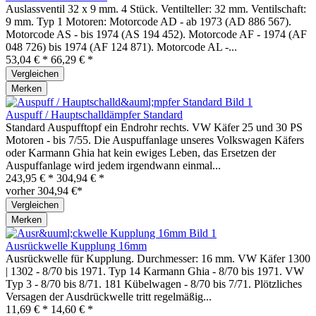
Auslassventil 32 x 9 mm. 4 Stück. Ventilteller: 32 mm. Ventilschaft:
9 mm. Typ 1 Motoren: Motorcode AD - ab 1973 (AD 886 567).
Motorcode AS - bis 1974 (AS 194 452). Motorcode AF - 1974 (AF
048 726) bis 1974 (AF 124 871). Motorcode AL -...
53,04 € *
66,29 € *
Vergleichen
Merken
Auspuff / Hauptschalldämpfer Standard
Standard Auspufftopf ein Endrohr rechts. VW Käfer 25 und 30 PS
Motoren - bis 7/55. Die Auspuffanlage unseres Volkswagen Käfers
oder Karmann Ghia hat kein ewiges Leben, das Ersetzen der
Auspuffanlage wird jedem irgendwann einmal...
243,95 € *
304,94 € *
vorher 304,94 €*
Vergleichen
Merken
Ausrückwelle Kupplung 16mm
Ausrückwelle für Kupplung. Durchmesser: 16 mm. VW Käfer 1300
| 1302 - 8/70 bis 1971. Typ 14 Karmann Ghia - 8/70 bis 1971. VW
Typ 3 - 8/70 bis 8/71. 181 Kübelwagen - 8/70 bis 7/71. Plötzliches
Versagen der Ausdrückwelle tritt regelmäßig...
11,69 € *
14,60 € *