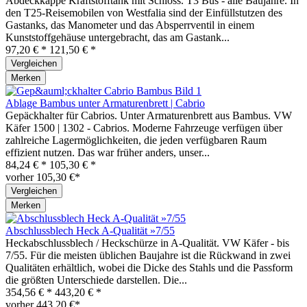
Abdeckkappe Kraftstofftank mit Schloss. T3 Bus - alle Baujahre. In
den T25-Reisemobilen von Westfalia sind der Einfüllstutzen des
Gastanks, das Manometer und das Absperrventil in einem
Kunststoffgehäuse untergebracht, das am Gastank...
97,20 € *
121,50 € *
Vergleichen
Merken
Ablage Bambus unter Armaturenbrett | Cabrio
Gepäckhalter für Cabrios. Unter Armaturenbrett aus Bambus. VW
Käfer 1500 | 1302 - Cabrios. Moderne Fahrzeuge verfügen über
zahlreiche Lagermöglichkeiten, die jeden verfügbaren Raum
effizient nutzen. Das war früher anders, unser...
84,24 € *
105,30 € *
vorher 105,30 €*
Vergleichen
Merken
Abschlussblech Heck A-Qualität »7/55
Heckabschlussblech / Heckschürze in A-Qualität. VW Käfer - bis
7/55. Für die meisten üblichen Baujahre ist die Rückwand in zwei
Qualitäten erhältlich, wobei die Dicke des Stahls und die Passform
die größten Unterschiede darstellen. Die...
354,56 € *
443,20 € *
vorher 443,20 €*