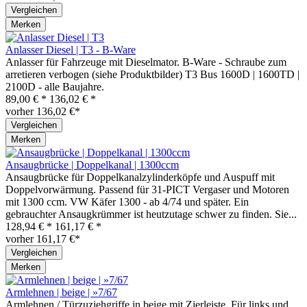
Vergleichen
Merken
Anlasser Diesel | T3 - B-Ware
Anlasser für Fahrzeuge mit Dieselmator. B-Ware - Schraube zum
arretieren verbogen (siehe Produktbilder) T3 Bus 1600D | 1600TD |
2100D - alle Baujahre.
89,00 € *
136,02 € *
vorher 136,02 €*
Vergleichen
Merken
Ansaugbrücke | Doppelkanal | 1300ccm
Ansaugbrücke für Doppelkanalzylinderköpfe und Auspuff mit
Doppelvorwärmung. Passend für 31-PICT Vergaser und Motoren
mit 1300 ccm. VW Käfer 1300 - ab 4/74 und später. Ein
gebrauchter Ansaugkrümmer ist heutzutage schwer zu finden. Sie...
128,94 € *
161,17 € *
vorher 161,17 €*
Vergleichen
Merken
Armlehnen | beige | »7/67
Armlehnen / Türzuziehgriffe in beige mit Zierleiste. Für links und