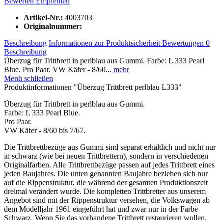
Bewerten
Empfehlen
Artikel-Nr.:
4003703
Originalnummer:
Beschreibung
Informationen zur Produktsicherheit
Bewertungen
0
Beschreibung
Überzug für Trittbrett in perlblau aus Gummi. Farbe: L 333 Pearl
Blue. Pro Paar. VW Käfer - 8/60...
mehr
Menü schließen
Produktinformationen "Überzug Trittbrett perlblau L333"
Überzug für Trittbrett in perlblau aus Gummi.
Farbe: L 333 Pearl Blue.
Pro Paar.
VW Käfer - 8/60 bis 7/67.
Die Trittbrettbezüge aus Gummi sind separat erhältlich und nicht nur
in schwarz (wie bei neuen Trittbrettern), sondern in verschiedenen
Originalfarben. Alle Trittbrettbezüge passen auf jedes Trittbrett eines
jeden Baujahres. Die unten genannten Baujahre beziehen sich nur
auf die Rippenstruktur, die während der gesamten Produktionszeit
dreimal verändert wurde. Die kompletten Trittbretter aus unserem
Angebot sind mit der Rippenstruktur versehen, die Volkswagen ab
dem Modelljahr 1961 eingeführt hat und zwar nur in der Farbe
Schwarz. Wenn Sie das vorhandene Trittbrett restaurieren wollen,