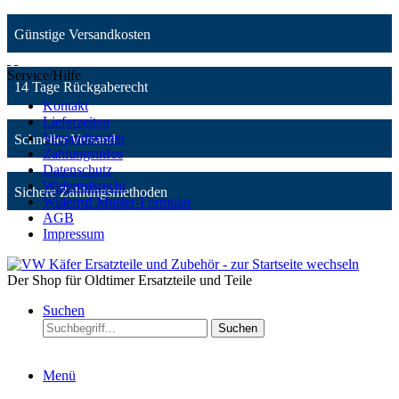
Günstige Versandkosten
Service/Hilfe
14 Tage Rückgaberecht
Kontakt
Lieferzeiten
Versandkosten
Schneller Versand
Zahlungsinfos
Datenschutz
Widerrufsrecht
Sichere Zahlungsmethoden
Widerruf Muster-Formular
AGB
Impressum
Der Shop für Oldtimer Ersatzteile und Teile
Suchen
Suchen
Menü