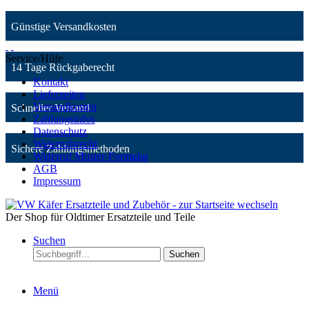
Günstige Versandkosten
Service/Hilfe
14 Tage Rückgaberecht
Kontakt
Lieferzeiten
Versandkosten
Schneller Versand
Zahlungsinfos
Datenschutz
Widerrufsrecht
Sichere Zahlungsmethoden
Widerruf Muster-Formular
AGB
Impressum
Der Shop für Oldtimer Ersatzteile und Teile
Suchen
Suchen
Menü