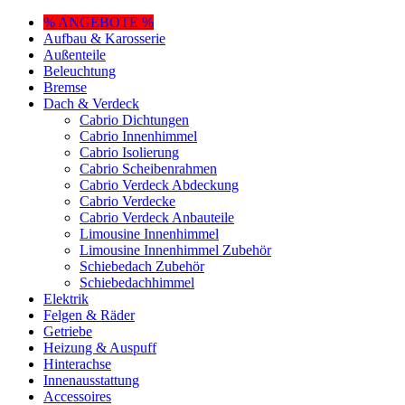
% ANGEBOTE %
Aufbau & Karosserie
Außenteile
Beleuchtung
Bremse
Dach & Verdeck
Cabrio Dichtungen
Cabrio Innenhimmel
Cabrio Isolierung
Cabrio Scheibenrahmen
Cabrio Verdeck Abdeckung
Cabrio Verdecke
Cabrio Verdeck Anbauteile
Limousine Innenhimmel
Limousine Innenhimmel Zubehör
Schiebedach Zubehör
Schiebedachhimmel
Elektrik
Felgen & Räder
Getriebe
Heizung & Auspuff
Hinterachse
Innenausstattung
Accessoires