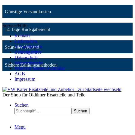
Günstige Versandkosten
Service/Hilfe
14 Tage Rückgaberecht
Kontakt
Lieferzeiten
Versandkosten
Schneller Versand
Zahlungsinfos
Datenschutz
Widerrufsrecht
Sichere Zahlungsmethoden
Widerruf Muster-Formular
AGB
Impressum
Der Shop für Oldtimer Ersatzteile und Teile
Suchen
Suchen
Menü