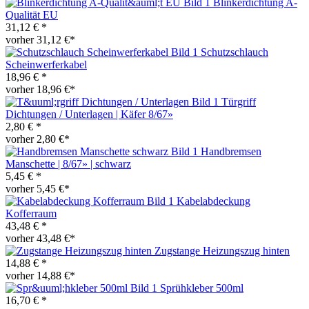
Blinkerdichtung A-
Qualität EU
31,12 € *
vorher 31,12 €*
Schutzschlauch
Scheinwerferkabel
18,96 € *
vorher 18,96 €*
Türgriff
Dichtungen / Unterlagen | Käfer 8/67»
2,80 € *
vorher 2,80 €*
Handbremsen
Manschette | 8/67» | schwarz
5,45 € *
vorher 5,45 €*
Kabelabdeckung
Kofferraum
43,48 € *
vorher 43,48 €*
Zugstange Heizungszug hinten
14,88 € *
vorher 14,88 €*
Sprühkleber 500ml
16,70 € *