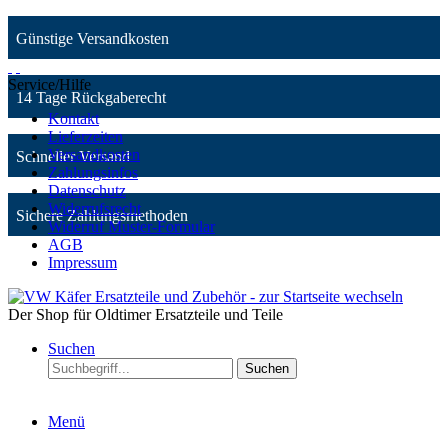
Günstige Versandkosten
Service/Hilfe
14 Tage Rückgaberecht
Kontakt
Lieferzeiten
Versandkosten
Schneller Versand
Zahlungsinfos
Datenschutz
Widerrufsrecht
Sichere Zahlungsmethoden
Widerruf Muster-Formular
AGB
Impressum
Der Shop für Oldtimer Ersatzteile und Teile
Suchen
Suchen
Menü