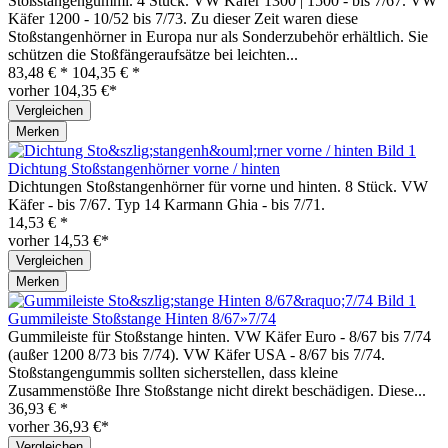
Stoßstangengummi. 4 Stück. VW Käfer 1300 | 1500 - bis 7/67. VW
Käfer 1200 - 10/52 bis 7/73. Zu dieser Zeit waren diese
Stoßstangenhörner in Europa nur als Sonderzubehör erhältlich. Sie
schützen die Stoßfängeraufsätze bei leichten...
83,48 € *
104,35 € *
vorher 104,35 €*
Vergleichen
Merken
Dichtung Stoßstangenhörner vorne / hinten
Dichtungen Stoßstangenhörner für vorne und hinten. 8 Stück. VW
Käfer - bis 7/67. Typ 14 Karmann Ghia - bis 7/71.
14,53 € *
vorher 14,53 €*
Vergleichen
Merken
Gummileiste Stoßstange Hinten 8/67»7/74
Gummileiste für Stoßstange hinten. VW Käfer Euro - 8/67 bis 7/74
(außer 1200 8/73 bis 7/74). VW Käfer USA - 8/67 bis 7/74.
Stoßstangengummis sollten sicherstellen, dass kleine
Zusammenstöße Ihre Stoßstange nicht direkt beschädigen. Diese...
36,93 € *
vorher 36,93 €*
Vergleichen