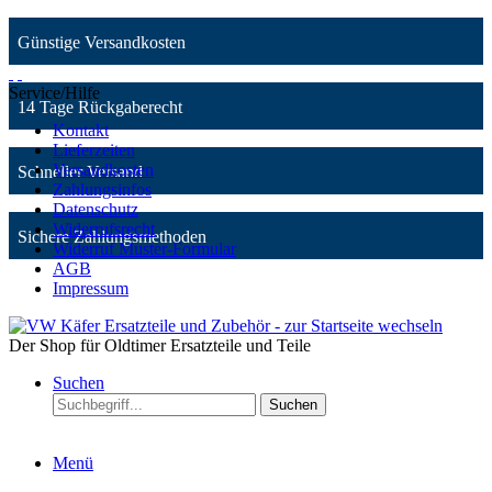
Günstige Versandkosten
Service/Hilfe
14 Tage Rückgaberecht
Kontakt
Lieferzeiten
Versandkosten
Schneller Versand
Zahlungsinfos
Datenschutz
Widerrufsrecht
Sichere Zahlungsmethoden
Widerruf Muster-Formular
AGB
Impressum
Der Shop für Oldtimer Ersatzteile und Teile
Suchen
Suchen
Menü