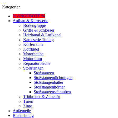
Kategorien
% ANGEBOTE %
Aufbau & Karosserie
Bodengruppe
Griffe & Schlösser
Heizkanal & Luftkanal
Karosserie Tuning
Kofferraum
Kotflügel
Motorhaube
Motorraum
Reparaturbleche
Stoßstangen
Stoßstangen
Stoßstangendichtungen
Stoßstangenhalter
Stoßstangenhörner
Stoßstangenschrauben
Trittbretter & Zubehör
Türen
Züge
Außenteile
Beleuchtung