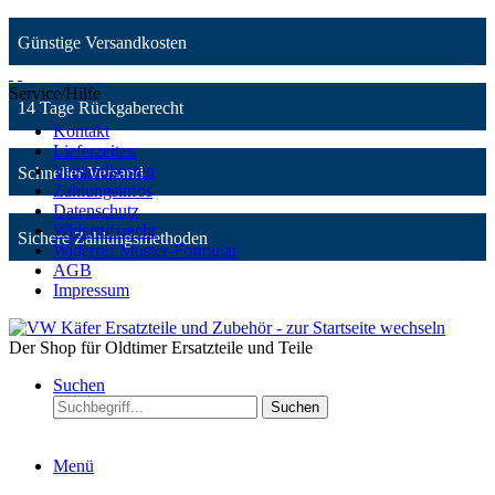
Günstige Versandkosten
Service/Hilfe
14 Tage Rückgaberecht
Kontakt
Lieferzeiten
Versandkosten
Schneller Versand
Zahlungsinfos
Datenschutz
Widerrufsrecht
Sichere Zahlungsmethoden
Widerruf Muster-Formular
AGB
Impressum
Der Shop für Oldtimer Ersatzteile und Teile
Suchen
Suchen
Menü