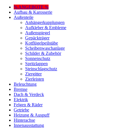
% ANGEBOTE %
Aufbau & Karosserie
Außenteile
Anhängerkupplungen
Aufkleber & Embleme
Außenspiegel
Gepäckträger
Kotflügelpeilstäbe
Scheibenwaschanlage
Schilder & Zubehör
Sonnenschutz
Spritzlappen
Steinschlagschutz
Ziergitter
Zierleisten
Beleuchtung
Bremse
Dach & Verdeck
Elektrik
Felgen & Räder
Getriebe
Heizung & Auspuff
Hinterachse
Innenausstattung