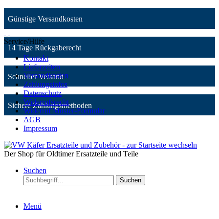
Günstige Versandkosten
Service/Hilfe
14 Tage Rückgaberecht
Kontakt
Lieferzeiten
Versandkosten
Schneller Versand
Zahlungsinfos
Datenschutz
Widerrufsrecht
Sichere Zahlungsmethoden
Widerruf Muster-Formular
AGB
Impressum
Der Shop für Oldtimer Ersatzteile und Teile
Suchen
Suchen
Menü