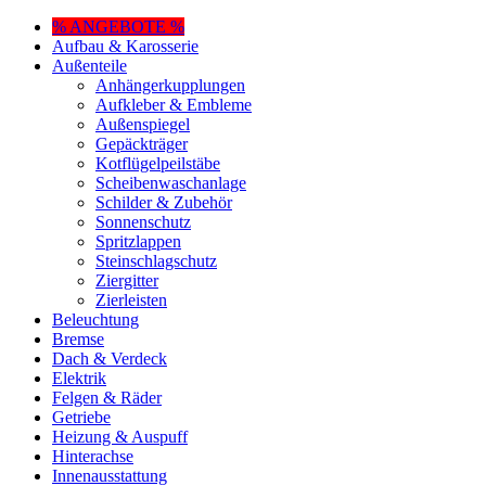
% ANGEBOTE %
Aufbau & Karosserie
Außenteile
Anhängerkupplungen
Aufkleber & Embleme
Außenspiegel
Gepäckträger
Kotflügelpeilstäbe
Scheibenwaschanlage
Schilder & Zubehör
Sonnenschutz
Spritzlappen
Steinschlagschutz
Ziergitter
Zierleisten
Beleuchtung
Bremse
Dach & Verdeck
Elektrik
Felgen & Räder
Getriebe
Heizung & Auspuff
Hinterachse
Innenausstattung