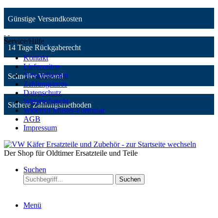
Günstige Versandkosten
Service/Hilfe
14 Tage Rückgaberecht
Kontakt
Lieferzeiten
Versandkosten
Schneller Versand
Zahlungsinfos
Datenschutz
Widerrufsrecht
Sichere Zahlungsmethoden
Widerruf Muster-Formular
AGB
Impressum
Der Shop für Oldtimer Ersatzteile und Teile
Suchen
Suchen
Menü