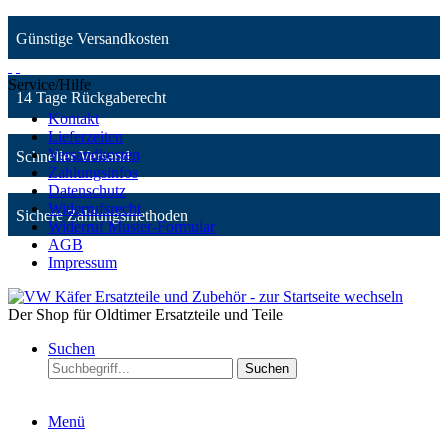
Günstige Versandkosten
Service/Hilfe
14 Tage Rückgaberecht
Kontakt
Lieferzeiten
Versandkosten
Schneller Versand
Zahlungsinfos
Datenschutz
Widerrufsrecht
Sichere Zahlungsmethoden
Widerruf Muster-Formular
AGB
Impressum
Der Shop für Oldtimer Ersatzteile und Teile
Suchen
Suchen
Menü