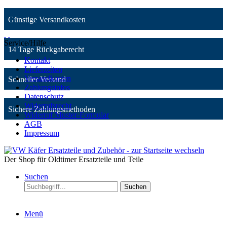
Günstige Versandkosten
Service/Hilfe
14 Tage Rückgaberecht
Kontakt
Lieferzeiten
Versandkosten
Schneller Versand
Zahlungsinfos
Datenschutz
Widerrufsrecht
Sichere Zahlungsmethoden
Widerruf Muster-Formular
AGB
Impressum
Der Shop für Oldtimer Ersatzteile und Teile
Suchen
Suchen
Menü