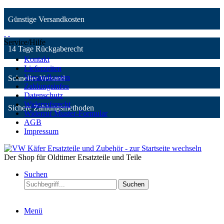
Günstige Versandkosten
Service/Hilfe
14 Tage Rückgaberecht
Kontakt
Lieferzeiten
Versandkosten
Schneller Versand
Zahlungsinfos
Datenschutz
Widerrufsrecht
Sichere Zahlungsmethoden
Widerruf Muster-Formular
AGB
Impressum
Der Shop für Oldtimer Ersatzteile und Teile
Suchen
Suchen
Menü