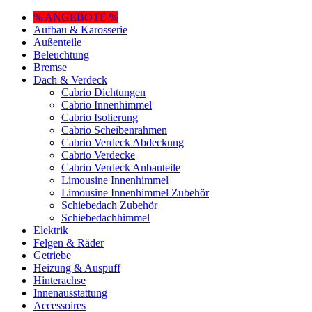
% ANGEBOTE %
Aufbau & Karosserie
Außenteile
Beleuchtung
Bremse
Dach & Verdeck
Cabrio Dichtungen
Cabrio Innenhimmel
Cabrio Isolierung
Cabrio Scheibenrahmen
Cabrio Verdeck Abdeckung
Cabrio Verdecke
Cabrio Verdeck Anbauteile
Limousine Innenhimmel
Limousine Innenhimmel Zubehör
Schiebedach Zubehör
Schiebedachhimmel
Elektrik
Felgen & Räder
Getriebe
Heizung & Auspuff
Hinterachse
Innenausstattung
Accessoires