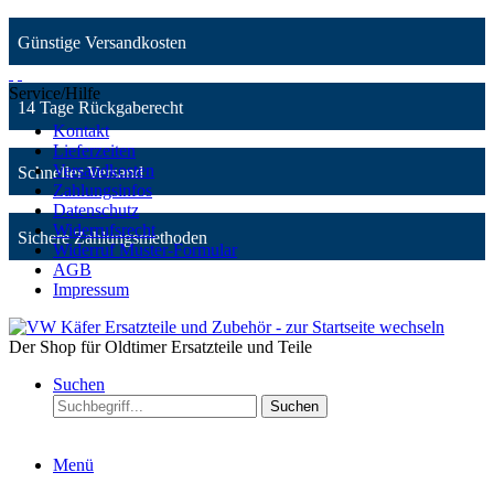
Günstige Versandkosten
Service/Hilfe
14 Tage Rückgaberecht
Kontakt
Lieferzeiten
Versandkosten
Schneller Versand
Zahlungsinfos
Datenschutz
Widerrufsrecht
Sichere Zahlungsmethoden
Widerruf Muster-Formular
AGB
Impressum
Der Shop für Oldtimer Ersatzteile und Teile
Suchen
Suchen
Menü