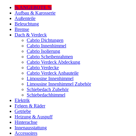
% ANGEBOTE %
Aufbau & Karosserie
Außenteile
Beleuchtung
Bremse
Dach & Verdeck
Cabrio Dichtungen
Cabrio Innenhimmel
Cabrio Isolierung
Cabrio Scheibenrahmen
Cabrio Verdeck Abdeckung
Cabrio Verdecke
Cabrio Verdeck Anbauteile
Limousine Innenhimmel
Limousine Innenhimmel Zubehör
Schiebedach Zubehör
Schiebedachhimmel
Elektrik
Felgen & Räder
Getriebe
Heizung & Auspuff
Hinterachse
Innenausstattung
Accessoires