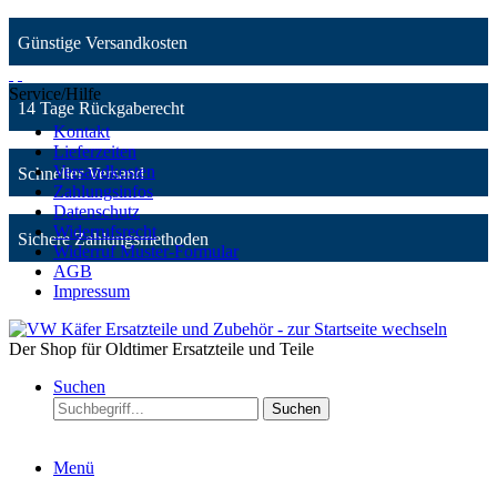
Günstige Versandkosten
Service/Hilfe
14 Tage Rückgaberecht
Kontakt
Lieferzeiten
Versandkosten
Schneller Versand
Zahlungsinfos
Datenschutz
Widerrufsrecht
Sichere Zahlungsmethoden
Widerruf Muster-Formular
AGB
Impressum
Der Shop für Oldtimer Ersatzteile und Teile
Suchen
Suchen
Menü