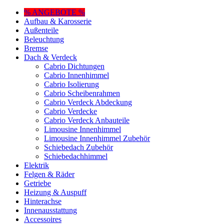
% ANGEBOTE %
Aufbau & Karosserie
Außenteile
Beleuchtung
Bremse
Dach & Verdeck
Cabrio Dichtungen
Cabrio Innenhimmel
Cabrio Isolierung
Cabrio Scheibenrahmen
Cabrio Verdeck Abdeckung
Cabrio Verdecke
Cabrio Verdeck Anbauteile
Limousine Innenhimmel
Limousine Innenhimmel Zubehör
Schiebedach Zubehör
Schiebedachhimmel
Elektrik
Felgen & Räder
Getriebe
Heizung & Auspuff
Hinterachse
Innenausstattung
Accessoires