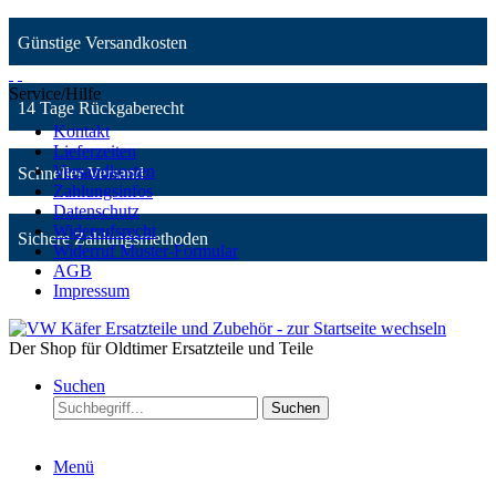
Günstige Versandkosten
Service/Hilfe
14 Tage Rückgaberecht
Kontakt
Lieferzeiten
Versandkosten
Schneller Versand
Zahlungsinfos
Datenschutz
Widerrufsrecht
Sichere Zahlungsmethoden
Widerruf Muster-Formular
AGB
Impressum
Der Shop für Oldtimer Ersatzteile und Teile
Suchen
Suchen
Menü