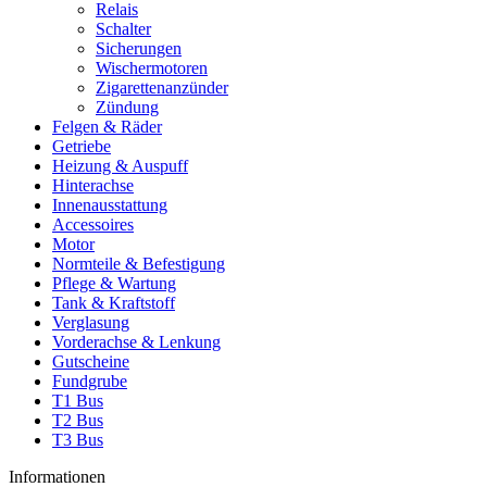
Relais
Schalter
Sicherungen
Wischermotoren
Zigarettenanzünder
Zündung
Felgen & Räder
Getriebe
Heizung & Auspuff
Hinterachse
Innenausstattung
Accessoires
Motor
Normteile & Befestigung
Pflege & Wartung
Tank & Kraftstoff
Verglasung
Vorderachse & Lenkung
Gutscheine
Fundgrube
T1 Bus
T2 Bus
T3 Bus
Informationen