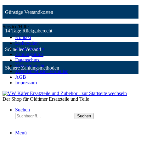
Günstige Versandkosten
Service/Hilfe
14 Tage Rückgaberecht
Kontakt
Lieferzeiten
Versandkosten
Schneller Versand
Zahlungsinfos
Datenschutz
Widerrufsrecht
Sichere Zahlungsmethoden
Widerruf Muster-Formular
AGB
Impressum
Der Shop für Oldtimer Ersatzteile und Teile
Suchen
Suchen
Menü