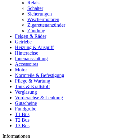
Relais
Schalter
Sicherungen
Wischermotoren
Zigarettenanzünder
Zündung
Felgen & Räder
Getriebe
Heizung & Auspuff
Hinterachse
Innenausstattung
Accessoires
Motor
Normteile & Befestigung
Pflege & Wartung
Tank & Kraftstoff
Verglasung
Vorderachse & Lenkung
Gutscheine
Fundgrube
T1 Bus
T2 Bus
T3 Bus
Informationen