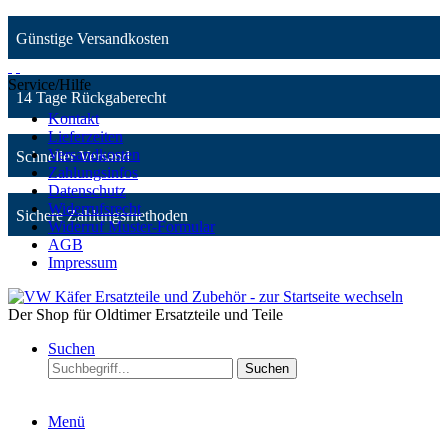
Günstige Versandkosten
Service/Hilfe
14 Tage Rückgaberecht
Kontakt
Lieferzeiten
Versandkosten
Schneller Versand
Zahlungsinfos
Datenschutz
Widerrufsrecht
Sichere Zahlungsmethoden
Widerruf Muster-Formular
AGB
Impressum
Der Shop für Oldtimer Ersatzteile und Teile
Suchen
Suchen
Menü