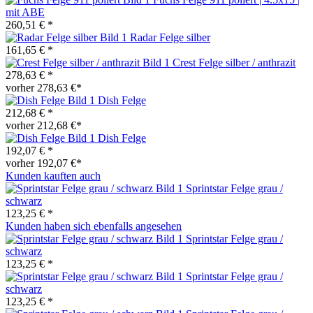
mit ABE
260,51 € *
Radar Felge silber
161,65 € *
Crest Felge silber / anthrazit
278,63 € *
vorher 278,63 €*
Dish Felge
212,68 € *
vorher 212,68 €*
Dish Felge
192,07 € *
vorher 192,07 €*
Kunden kauften auch
Sprintstar Felge grau /
schwarz
123,25 € *
Kunden haben sich ebenfalls angesehen
Sprintstar Felge grau /
schwarz
123,25 € *
Sprintstar Felge grau /
schwarz
123,25 € *