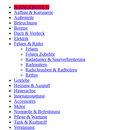
% ANGEBOTE %
Aufbau & Karosserie
Außenteile
Beleuchtung
Bremse
Dach & Verdeck
Elektrik
Felgen & Räder
Felgen
Felgen Zubehör
Radadapter & Spurverbreiterung
Radmuttern
Radschrauben & Radbolzen
Reifen
Getriebe
Heizung & Auspuff
Hinterachse
Innenausstattung
Accessoires
Motor
Normteile & Befestigung
Pflege & Wartung
Tank & Kraftstoff
Verglasung