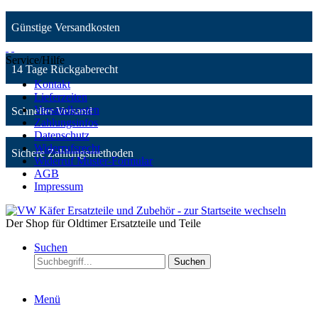
Günstige Versandkosten
Service/Hilfe
14 Tage Rückgaberecht
Kontakt
Lieferzeiten
Versandkosten
Schneller Versand
Zahlungsinfos
Datenschutz
Widerrufsrecht
Sichere Zahlungsmethoden
Widerruf Muster-Formular
AGB
Impressum
Der Shop für Oldtimer Ersatzteile und Teile
Suchen
Suchen
Menü