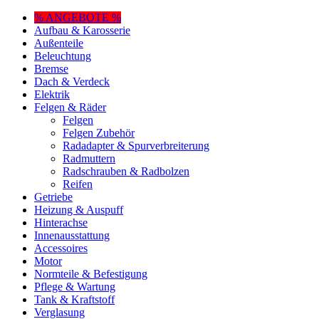
% ANGEBOTE %
Aufbau & Karosserie
Außenteile
Beleuchtung
Bremse
Dach & Verdeck
Elektrik
Felgen & Räder
Felgen
Felgen Zubehör
Radadapter & Spurverbreiterung
Radmuttern
Radschrauben & Radbolzen
Reifen
Getriebe
Heizung & Auspuff
Hinterachse
Innenausstattung
Accessoires
Motor
Normteile & Befestigung
Pflege & Wartung
Tank & Kraftstoff
Verglasung