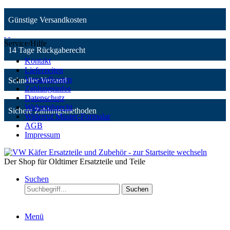
Günstige Versandkosten
Service/Hilfe
14 Tage Rückgaberecht
Kontakt
Lieferzeiten
Versandkosten
Schneller Versand
Zahlungsinfos
Datenschutz
Widerrufsrecht
Sichere Zahlungsmethoden
Widerruf Muster-Formular
AGB
Impressum
Der Shop für Oldtimer Ersatzteile und Teile
Suchen
Suchen
Menü