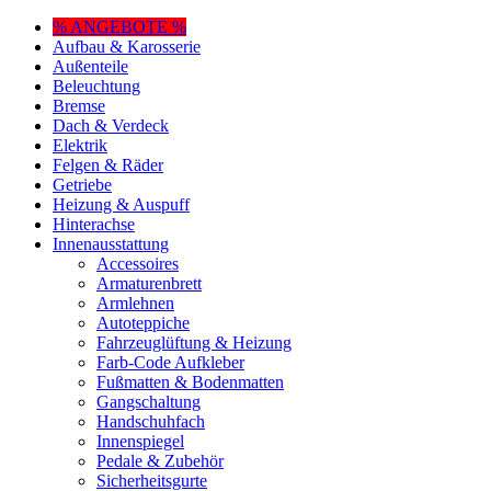
% ANGEBOTE %
Aufbau & Karosserie
Außenteile
Beleuchtung
Bremse
Dach & Verdeck
Elektrik
Felgen & Räder
Getriebe
Heizung & Auspuff
Hinterachse
Innenausstattung
Accessoires
Armaturenbrett
Armlehnen
Autoteppiche
Fahrzeuglüftung & Heizung
Farb-Code Aufkleber
Fußmatten & Bodenmatten
Gangschaltung
Handschuhfach
Innenspiegel
Pedale & Zubehör
Sicherheitsgurte