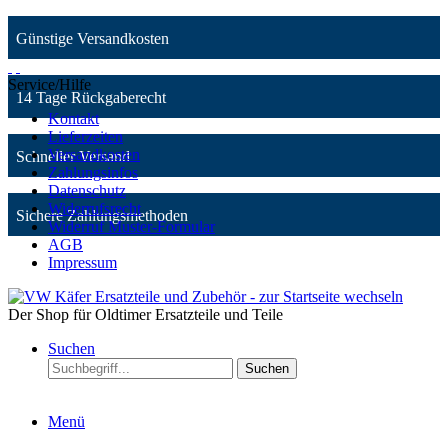
Günstige Versandkosten
Service/Hilfe
14 Tage Rückgaberecht
Kontakt
Lieferzeiten
Versandkosten
Schneller Versand
Zahlungsinfos
Datenschutz
Widerrufsrecht
Sichere Zahlungsmethoden
Widerruf Muster-Formular
AGB
Impressum
Der Shop für Oldtimer Ersatzteile und Teile
Suchen
Suchen
Menü