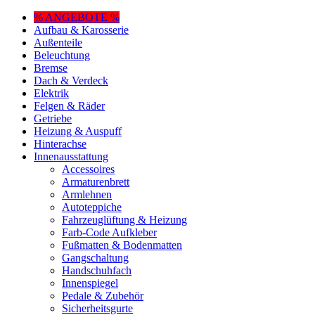
% ANGEBOTE %
Aufbau & Karosserie
Außenteile
Beleuchtung
Bremse
Dach & Verdeck
Elektrik
Felgen & Räder
Getriebe
Heizung & Auspuff
Hinterachse
Innenausstattung
Accessoires
Armaturenbrett
Armlehnen
Autoteppiche
Fahrzeuglüftung & Heizung
Farb-Code Aufkleber
Fußmatten & Bodenmatten
Gangschaltung
Handschuhfach
Innenspiegel
Pedale & Zubehör
Sicherheitsgurte