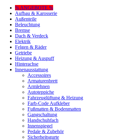
% ANGEBOTE %
Aufbau & Karosserie
Außenteile
Beleuchtung
Bremse
Dach & Verdeck
Elektrik
Felgen & Räder
Getriebe
Heizung & Auspuff
Hinterachse
Innenausstattung
Accessoires
Armaturenbrett
Armlehnen
Autoteppiche
Fahrzeuglüftung & Heizung
Farb-Code Aufkleber
Fußmatten & Bodenmatten
Gangschaltung
Handschuhfach
Innenspiegel
Pedale & Zubehör
Sicherheitsgurte