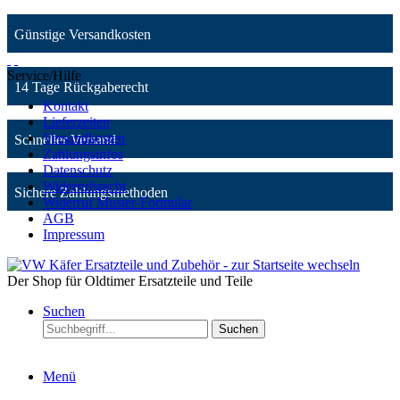
Günstige Versandkosten
Service/Hilfe
14 Tage Rückgaberecht
Kontakt
Lieferzeiten
Versandkosten
Schneller Versand
Zahlungsinfos
Datenschutz
Widerrufsrecht
Sichere Zahlungsmethoden
Widerruf Muster-Formular
AGB
Impressum
Der Shop für Oldtimer Ersatzteile und Teile
Suchen
Suchen
Menü