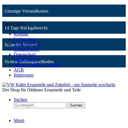
Günstige Versandkosten
Service/Hilfe
14 Tage Rückgaberecht
Kontakt
Lieferzeiten
Versandkosten
Schneller Versand
Zahlungsinfos
Datenschutz
Widerrufsrecht
Sichere Zahlungsmethoden
Widerruf Muster-Formular
AGB
Impressum
Der Shop für Oldtimer Ersatzteile und Teile
Suchen
Suchen
Menü