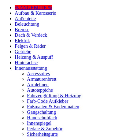
% ANGEBOTE %
Aufbau & Karosserie
Außenteile
Beleuchtung
Bremse
Dach & Verdeck
Elektrik
Felgen & Räder
Getriebe
Heizung & Auspuff
Hinterachse
Innenausstattung
Accessoires
Armaturenbrett
Armlehnen
Autoteppiche
Fahrzeuglüftung & Heizung
Farb-Code Aufkleber
Fußmatten & Bodenmatten
Gangschaltung
Handschuhfach
Innenspiegel
Pedale & Zubehör
Sicherheitsgurte