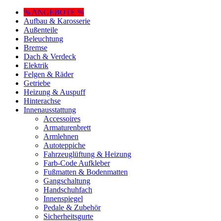
% ANGEBOTE %
Aufbau & Karosserie
Außenteile
Beleuchtung
Bremse
Dach & Verdeck
Elektrik
Felgen & Räder
Getriebe
Heizung & Auspuff
Hinterachse
Innenausstattung
Accessoires
Armaturenbrett
Armlehnen
Autoteppiche
Fahrzeuglüftung & Heizung
Farb-Code Aufkleber
Fußmatten & Bodenmatten
Gangschaltung
Handschuhfach
Innenspiegel
Pedale & Zubehör
Sicherheitsgurte