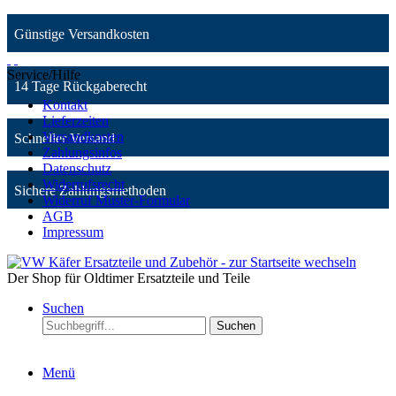
Günstige Versandkosten
Service/Hilfe
14 Tage Rückgaberecht
Kontakt
Lieferzeiten
Versandkosten
Schneller Versand
Zahlungsinfos
Datenschutz
Widerrufsrecht
Sichere Zahlungsmethoden
Widerruf Muster-Formular
AGB
Impressum
Der Shop für Oldtimer Ersatzteile und Teile
Suchen
Suchen
Menü