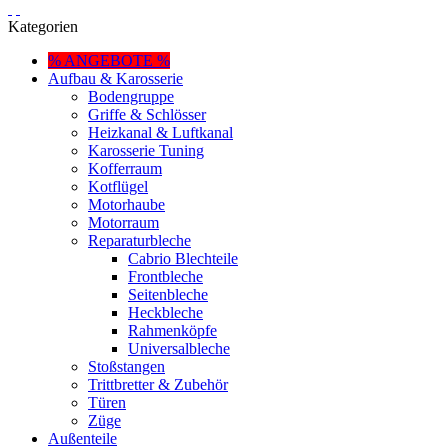
Kategorien
% ANGEBOTE %
Aufbau & Karosserie
Bodengruppe
Griffe & Schlösser
Heizkanal & Luftkanal
Karosserie Tuning
Kofferraum
Kotflügel
Motorhaube
Motorraum
Reparaturbleche
Cabrio Blechteile
Frontbleche
Seitenbleche
Heckbleche
Rahmenköpfe
Universalbleche
Stoßstangen
Trittbretter & Zubehör
Türen
Züge
Außenteile