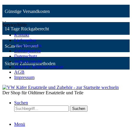
Günstige Versandkosten
Service/Hilfe
14 Tage Rückgaberecht
Kontakt
Lieferzeiten
Versandkosten
Schneller Versand
Zahlungsinfos
Datenschutz
Widerrufsrecht
Sichere Zahlungsmethoden
Widerruf Muster-Formular
AGB
Impressum
Der Shop für Oldtimer Ersatzteile und Teile
Suchen
Suchen
Menü