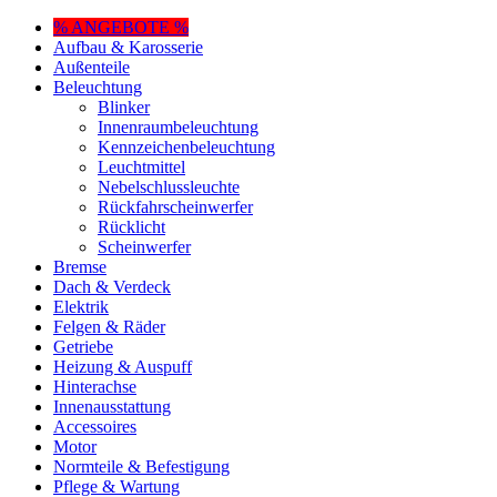
% ANGEBOTE %
Aufbau & Karosserie
Außenteile
Beleuchtung
Blinker
Innenraumbeleuchtung
Kennzeichenbeleuchtung
Leuchtmittel
Nebelschlussleuchte
Rückfahrscheinwerfer
Rücklicht
Scheinwerfer
Bremse
Dach & Verdeck
Elektrik
Felgen & Räder
Getriebe
Heizung & Auspuff
Hinterachse
Innenausstattung
Accessoires
Motor
Normteile & Befestigung
Pflege & Wartung