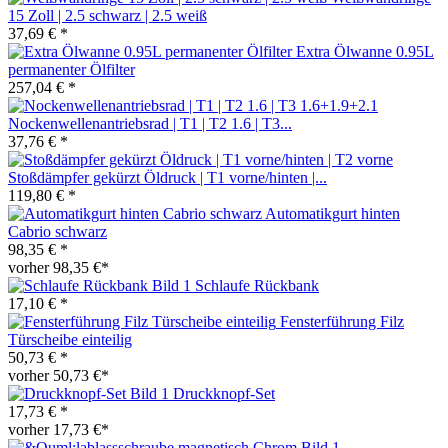
15 Zoll | 2.5 schwarz | 2.5 weiß
37,69 € *
Extra Ölwanne 0.95L
permanenter Ölfilter
257,04 € *
Nockenwellenantriebsrad | T1 | T2 1.6 | T3...
37,76 € *
Stoßdämpfer gekürzt Öldruck | T1 vorne/hinten |...
119,80 € *
Automatikgurt hinten
Cabrio schwarz
98,35 € *
vorher 98,35 €*
Schlaufe Rückbank
17,10 € *
Fensterführung Filz
Türscheibe einteilig
50,73 € *
vorher 50,73 €*
Druckknopf-Set
17,73 € *
vorher 17,73 €*