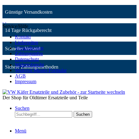
Günstige Versandkosten
Service/Hilfe
14 Tage Rückgaberecht
Kontakt
Lieferzeiten
Versandkosten
Schneller Versand
Zahlungsinfos
Datenschutz
Widerrufsrecht
Sichere Zahlungsmethoden
Widerruf Muster-Formular
AGB
Impressum
Der Shop für Oldtimer Ersatzteile und Teile
Suchen
Suchen
Menü