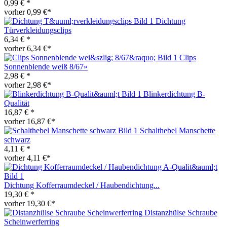
0,99 € *
vorher 0,99 €*
Dichtung
Türverkleidungsclips
6,34 € *
vorher 6,34 €*
Clips
Sonnenblende weiß 8/67»
2,98 € *
vorher 2,98 €*
Blinkerdichtung B-
Qualität
16,87 € *
vorher 16,87 €*
Schalthebel Manschette
schwarz
4,11 € *
vorher 4,11 €*
Dichtung Kofferraumdeckel / Haubendichtung...
19,30 € *
vorher 19,30 €*
Distanzhülse Schraube
Scheinwerferring