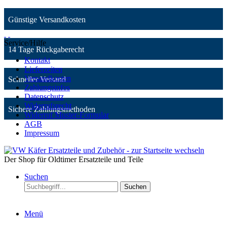
Günstige Versandkosten
Service/Hilfe
14 Tage Rückgaberecht
Kontakt
Lieferzeiten
Versandkosten
Schneller Versand
Zahlungsinfos
Datenschutz
Widerrufsrecht
Sichere Zahlungsmethoden
Widerruf Muster-Formular
AGB
Impressum
Der Shop für Oldtimer Ersatzteile und Teile
Suchen
Suchen
Menü