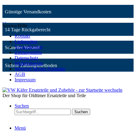
Günstige Versandkosten
Service/Hilfe
14 Tage Rückgaberecht
Kontakt
Lieferzeiten
Versandkosten
Schneller Versand
Zahlungsinfos
Datenschutz
Widerrufsrecht
Sichere Zahlungsmethoden
Widerruf Muster-Formular
AGB
Impressum
Der Shop für Oldtimer Ersatzteile und Teile
Suchen
Suchen
Menü