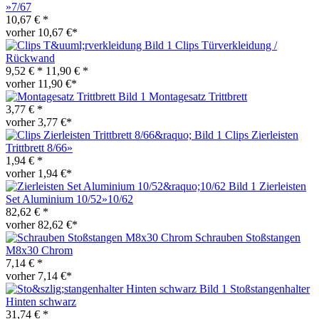
»7/67
10,67 € *
vorher 10,67 €*
Clips Türverkleidung /
Rückwand
9,52 € *
11,90 € *
vorher 11,90 €*
Montagesatz Trittbrett
3,77 € *
vorher 3,77 €*
Clips Zierleisten
Trittbrett 8/66»
1,94 € *
vorher 1,94 €*
Zierleisten
Set Aluminium 10/52»10/62
82,62 € *
vorher 82,62 €*
Schrauben Stoßstangen
M8x30 Chrom
7,14 € *
vorher 7,14 €*
Stoßstangenhalter
Hinten schwarz
31,74 € *