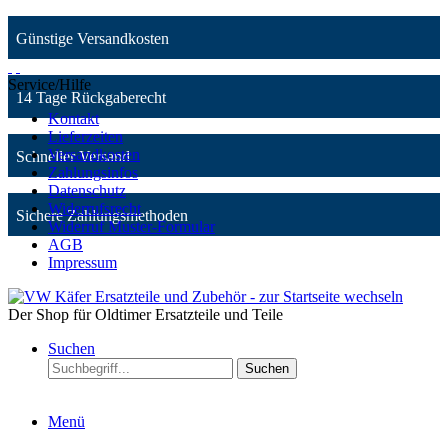
Günstige Versandkosten
Service/Hilfe
14 Tage Rückgaberecht
Kontakt
Lieferzeiten
Versandkosten
Schneller Versand
Zahlungsinfos
Datenschutz
Widerrufsrecht
Sichere Zahlungsmethoden
Widerruf Muster-Formular
AGB
Impressum
Der Shop für Oldtimer Ersatzteile und Teile
Suchen
Suchen
Menü