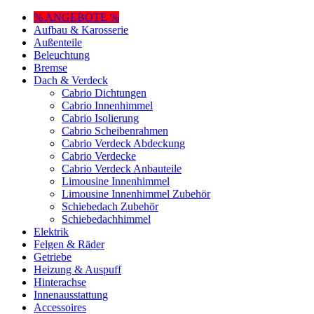
% ANGEBOTE %
Aufbau & Karosserie
Außenteile
Beleuchtung
Bremse
Dach & Verdeck
Cabrio Dichtungen
Cabrio Innenhimmel
Cabrio Isolierung
Cabrio Scheibenrahmen
Cabrio Verdeck Abdeckung
Cabrio Verdecke
Cabrio Verdeck Anbauteile
Limousine Innenhimmel
Limousine Innenhimmel Zubehör
Schiebedach Zubehör
Schiebedachhimmel
Elektrik
Felgen & Räder
Getriebe
Heizung & Auspuff
Hinterachse
Innenausstattung
Accessoires