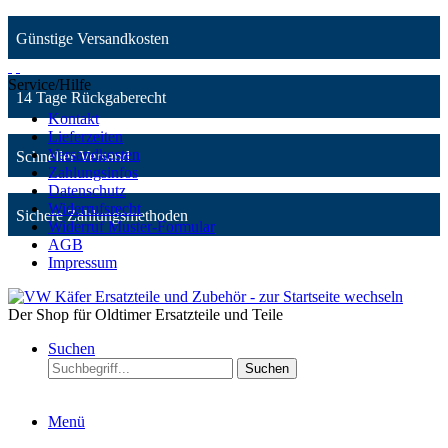
Günstige Versandkosten
Service/Hilfe
14 Tage Rückgaberecht
Kontakt
Lieferzeiten
Versandkosten
Schneller Versand
Zahlungsinfos
Datenschutz
Widerrufsrecht
Sichere Zahlungsmethoden
Widerruf Muster-Formular
AGB
Impressum
Der Shop für Oldtimer Ersatzteile und Teile
Suchen
Suchen
Menü