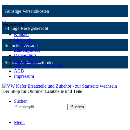
Günstige Versandkosten
Service/Hilfe
14 Tage Rückgaberecht
Kontakt
Lieferzeiten
Versandkosten
Schneller Versand
Zahlungsinfos
Datenschutz
Widerrufsrecht
Sichere Zahlungsmethoden
Widerruf Muster-Formular
AGB
Impressum
Der Shop für Oldtimer Ersatzteile und Teile
Suchen
Suchen
Menü