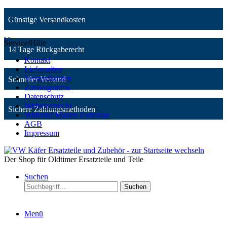
Günstige Versandkosten
Service/Hilfe
14 Tage Rückgaberecht
Kontakt
Lieferzeiten
Versandkosten
Schneller Versand
Zahlungsinfos
Datenschutz
Widerrufsrecht
Sichere Zahlungsmethoden
Widerruf Muster-Formular
AGB
Impressum
Der Shop für Oldtimer Ersatzteile und Teile
Suchen
Suchen
Menü