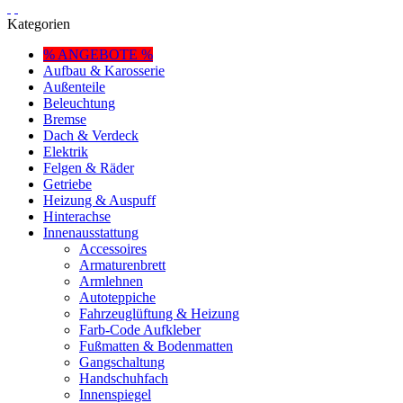
Kategorien
% ANGEBOTE %
Aufbau & Karosserie
Außenteile
Beleuchtung
Bremse
Dach & Verdeck
Elektrik
Felgen & Räder
Getriebe
Heizung & Auspuff
Hinterachse
Innenausstattung
Accessoires
Armaturenbrett
Armlehnen
Autoteppiche
Fahrzeuglüftung & Heizung
Farb-Code Aufkleber
Fußmatten & Bodenmatten
Gangschaltung
Handschuhfach
Innenspiegel