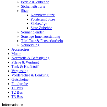
Pedale & Zubehör
Sicherheitsgurte
Sitze
Komplette Sitze
Polsterung Sitze
Sitzbezüge
Sitze Zubehör
Sonnenblenden
Sonstige Innenausstattung
Türöffner & Fensterkurbeln
Verkleidung
Accessoires
Motor
Normteile & Befestigung
Pflege & Wartung
Tank & Kraftstoff
Verglasung
Vorderachse & Lenkung
Gutscheine
Fundgrube
T1 Bus
T2 Bus
T3 Bus
Informationen