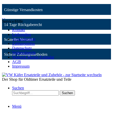
Günstige Versandkosten
Service/Hilfe
14 Tage Rückgaberecht
Kontakt
Lieferzeiten
Versandkosten
Schneller Versand
Zahlungsinfos
Datenschutz
Widerrufsrecht
Sichere Zahlungsmethoden
Widerruf Muster-Formular
AGB
Impressum
Der Shop für Oldtimer Ersatzteile und Teile
Suchen
Suchen
Menü