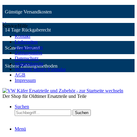
Günstige Versandkosten
Service/Hilfe
14 Tage Rückgaberecht
Kontakt
Lieferzeiten
Versandkosten
Schneller Versand
Zahlungsinfos
Datenschutz
Widerrufsrecht
Sichere Zahlungsmethoden
Widerruf Muster-Formular
AGB
Impressum
Der Shop für Oldtimer Ersatzteile und Teile
Suchen
Suchen
Menü