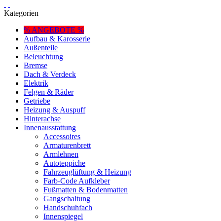
Kategorien
% ANGEBOTE %
Aufbau & Karosserie
Außenteile
Beleuchtung
Bremse
Dach & Verdeck
Elektrik
Felgen & Räder
Getriebe
Heizung & Auspuff
Hinterachse
Innenausstattung
Accessoires
Armaturenbrett
Armlehnen
Autoteppiche
Fahrzeuglüftung & Heizung
Farb-Code Aufkleber
Fußmatten & Bodenmatten
Gangschaltung
Handschuhfach
Innenspiegel