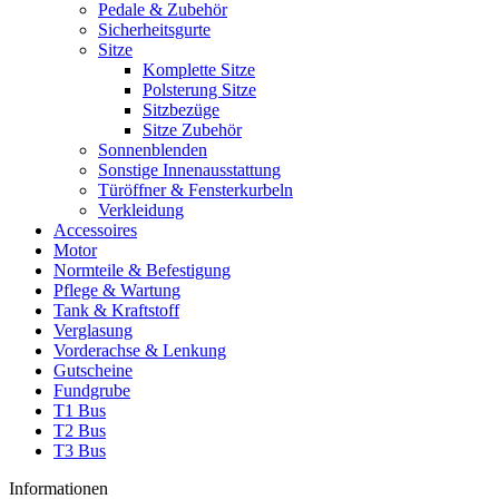
Pedale & Zubehör
Sicherheitsgurte
Sitze
Komplette Sitze
Polsterung Sitze
Sitzbezüge
Sitze Zubehör
Sonnenblenden
Sonstige Innenausstattung
Türöffner & Fensterkurbeln
Verkleidung
Accessoires
Motor
Normteile & Befestigung
Pflege & Wartung
Tank & Kraftstoff
Verglasung
Vorderachse & Lenkung
Gutscheine
Fundgrube
T1 Bus
T2 Bus
T3 Bus
Informationen