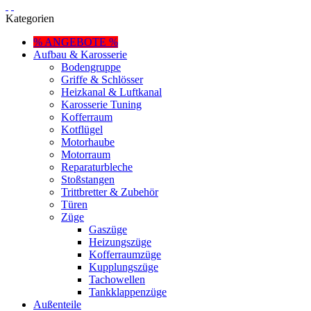
Kategorien
% ANGEBOTE %
Aufbau & Karosserie
Bodengruppe
Griffe & Schlösser
Heizkanal & Luftkanal
Karosserie Tuning
Kofferraum
Kotflügel
Motorhaube
Motorraum
Reparaturbleche
Stoßstangen
Trittbretter & Zubehör
Türen
Züge
Gaszüge
Heizungszüge
Kofferraumzüge
Kupplungszüge
Tachowellen
Tankklappenzüge
Außenteile