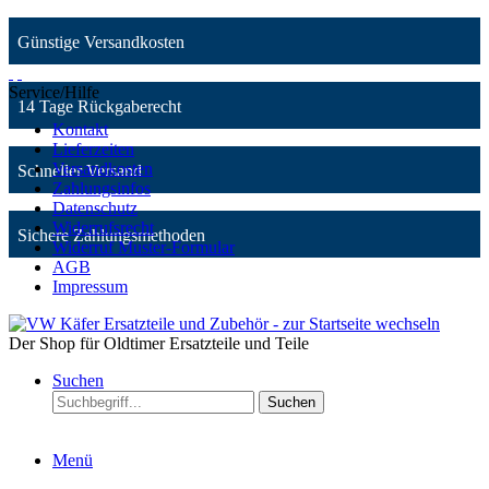
Günstige Versandkosten
Service/Hilfe
14 Tage Rückgaberecht
Kontakt
Lieferzeiten
Versandkosten
Schneller Versand
Zahlungsinfos
Datenschutz
Widerrufsrecht
Sichere Zahlungsmethoden
Widerruf Muster-Formular
AGB
Impressum
Der Shop für Oldtimer Ersatzteile und Teile
Suchen
Suchen
Menü