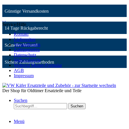
Günstige Versandkosten
Service/Hilfe
14 Tage Rückgaberecht
Kontakt
Lieferzeiten
Versandkosten
Schneller Versand
Zahlungsinfos
Datenschutz
Widerrufsrecht
Sichere Zahlungsmethoden
Widerruf Muster-Formular
AGB
Impressum
Der Shop für Oldtimer Ersatzteile und Teile
Suchen
Suchen
Menü