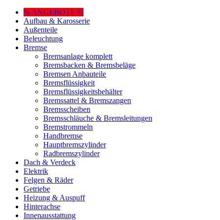
% ANGEBOTE %
Aufbau & Karosserie
Außenteile
Beleuchtung
Bremse
Bremsanlage komplett
Bremsbacken & Bremsbeläge
Bremsen Anbauteile
Bremsflüssigkeit
Bremsflüssigkeitsbehälter
Bremssattel & Bremszangen
Bremsscheiben
Bremsschläuche & Bremsleitungen
Bremstrommeln
Handbremse
Hauptbremszylinder
Radbremszylinder
Dach & Verdeck
Elektrik
Felgen & Räder
Getriebe
Heizung & Auspuff
Hinterachse
Innenausstattung