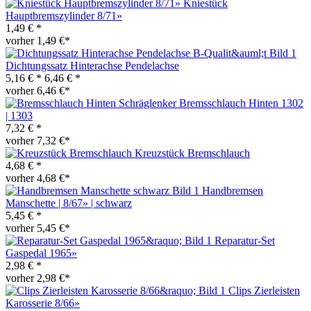
Kniestück
Hauptbremszylinder 8/71»
1,49 € *
vorher 1,49 €*
Dichtungssatz Hinterachse Pendelachse
5,16 € *
6,46 € *
vorher 6,46 €*
Bremsschlauch Hinten 1302
| 1303
7,32 € *
vorher 7,32 €*
Kreuzstück Bremschlauch
4,68 € *
vorher 4,68 €*
Handbremsen
Manschette | 8/67» | schwarz
5,45 € *
vorher 5,45 €*
Reparatur-Set
Gaspedal 1965»
2,98 € *
vorher 2,98 €*
Clips Zierleisten
Karosserie 8/66»