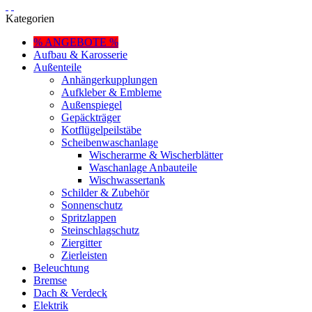
Kategorien
% ANGEBOTE %
Aufbau & Karosserie
Außenteile
Anhängerkupplungen
Aufkleber & Embleme
Außenspiegel
Gepäckträger
Kotflügelpeilstäbe
Scheibenwaschanlage
Wischerarme & Wischerblätter
Waschanlage Anbauteile
Wischwassertank
Schilder & Zubehör
Sonnenschutz
Spritzlappen
Steinschlagschutz
Ziergitter
Zierleisten
Beleuchtung
Bremse
Dach & Verdeck
Elektrik