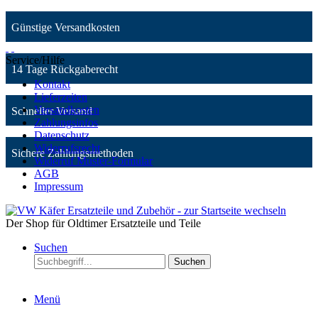
Günstige Versandkosten
Service/Hilfe
14 Tage Rückgaberecht
Kontakt
Lieferzeiten
Versandkosten
Schneller Versand
Zahlungsinfos
Datenschutz
Widerrufsrecht
Sichere Zahlungsmethoden
Widerruf Muster-Formular
AGB
Impressum
Der Shop für Oldtimer Ersatzteile und Teile
Suchen
Suchen
Menü