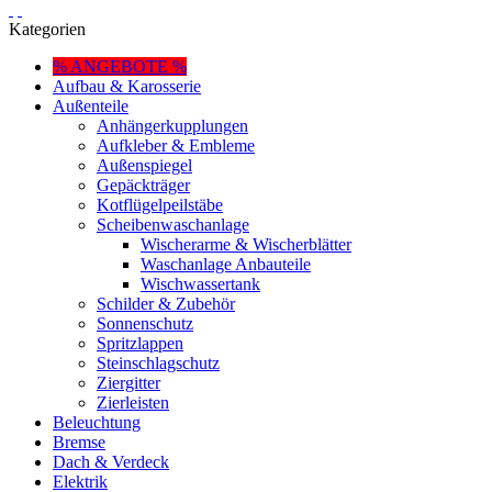
Kategorien
% ANGEBOTE %
Aufbau & Karosserie
Außenteile
Anhängerkupplungen
Aufkleber & Embleme
Außenspiegel
Gepäckträger
Kotflügelpeilstäbe
Scheibenwaschanlage
Wischerarme & Wischerblätter
Waschanlage Anbauteile
Wischwassertank
Schilder & Zubehör
Sonnenschutz
Spritzlappen
Steinschlagschutz
Ziergitter
Zierleisten
Beleuchtung
Bremse
Dach & Verdeck
Elektrik