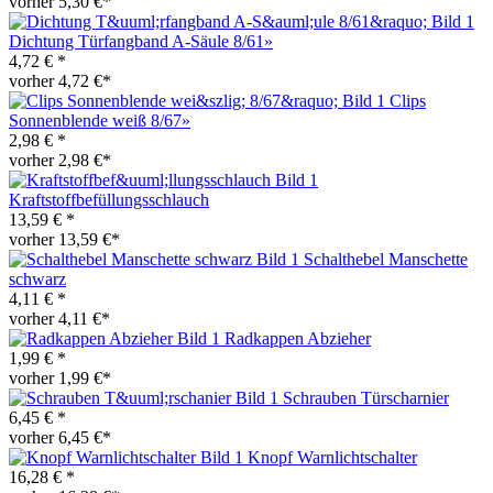
vorher 5,30 €*
Dichtung Türfangband A-Säule 8/61»
4,72 € *
vorher 4,72 €*
Clips
Sonnenblende weiß 8/67»
2,98 € *
vorher 2,98 €*
Kraftstoffbefüllungsschlauch
13,59 € *
vorher 13,59 €*
Schalthebel Manschette
schwarz
4,11 € *
vorher 4,11 €*
Radkappen Abzieher
1,99 € *
vorher 1,99 €*
Schrauben Türscharnier
6,45 € *
vorher 6,45 €*
Knopf Warnlichtschalter
16,28 € *