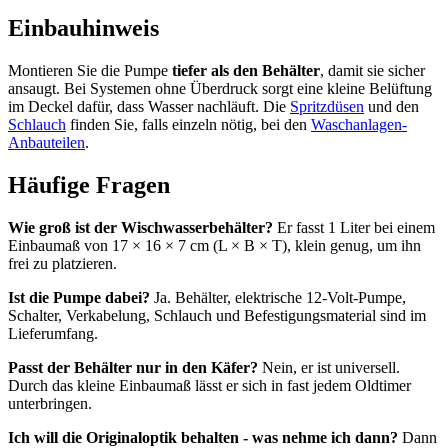
Einbauhinweis
Montieren Sie die Pumpe
tiefer als den Behälter
, damit sie sicher
ansaugt. Bei Systemen ohne Überdruck sorgt eine kleine Belüftung
im Deckel dafür, dass Wasser nachläuft. Die
Spritzdüsen
und den
Schlauch
finden Sie, falls einzeln nötig, bei den
Waschanlagen-
Anbauteilen
.
Häufige Fragen
Wie groß ist der Wischwasserbehälter?
Er fasst 1 Liter bei einem
Einbaumaß von 17 × 16 × 7 cm (L × B × T), klein genug, um ihn
frei zu platzieren.
Ist die Pumpe dabei?
Ja. Behälter, elektrische 12-Volt-Pumpe,
Schalter, Verkabelung, Schlauch und Befestigungsmaterial sind im
Lieferumfang.
Passt der Behälter nur in den Käfer?
Nein, er ist universell.
Durch das kleine Einbaumaß lässt er sich in fast jedem Oldtimer
unterbringen.
Ich will die Originaloptik behalten - was nehme ich dann?
Dann