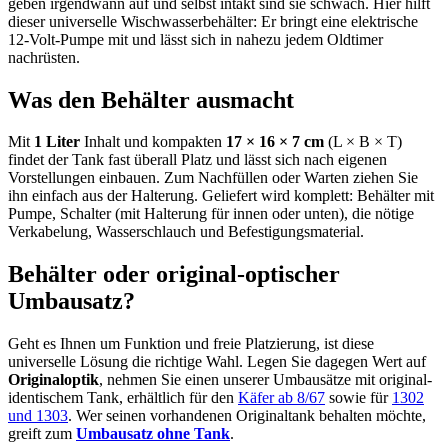
geben irgendwann auf und selbst intakt sind sie schwach. Hier hilft
dieser universelle Wischwasserbehälter: Er bringt eine elektrische
12-Volt-Pumpe mit und lässt sich in nahezu jedem Oldtimer
nachrüsten.
Was den Behälter ausmacht
Mit
1 Liter
Inhalt und kompakten
17 × 16 × 7 cm
(L × B × T)
findet der Tank fast überall Platz und lässt sich nach eigenen
Vorstellungen einbauen. Zum Nachfüllen oder Warten ziehen Sie
ihn einfach aus der Halterung. Geliefert wird komplett: Behälter mit
Pumpe, Schalter (mit Halterung für innen oder unten), die nötige
Verkabelung, Wasserschlauch und Befestigungsmaterial.
Behälter oder original-optischer
Umbausatz?
Geht es Ihnen um Funktion und freie Platzierung, ist diese
universelle Lösung die richtige Wahl. Legen Sie dagegen Wert auf
Originaloptik
, nehmen Sie einen unserer Umbausätze mit original-
identischem Tank, erhältlich für den
Käfer ab 8/67
sowie für
1302
und 1303
. Wer seinen vorhandenen Originaltank behalten möchte,
greift zum
Umbausatz ohne Tank
.