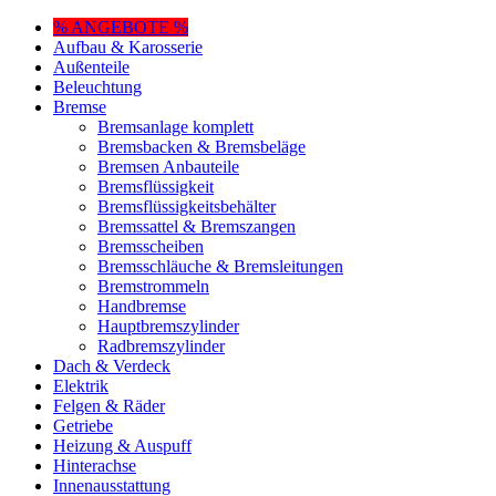
% ANGEBOTE %
Aufbau & Karosserie
Außenteile
Beleuchtung
Bremse
Bremsanlage komplett
Bremsbacken & Bremsbeläge
Bremsen Anbauteile
Bremsflüssigkeit
Bremsflüssigkeitsbehälter
Bremssattel & Bremszangen
Bremsscheiben
Bremsschläuche & Bremsleitungen
Bremstrommeln
Handbremse
Hauptbremszylinder
Radbremszylinder
Dach & Verdeck
Elektrik
Felgen & Räder
Getriebe
Heizung & Auspuff
Hinterachse
Innenausstattung