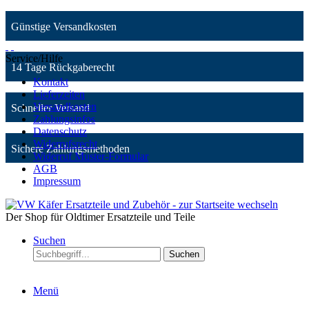
Günstige Versandkosten
Service/Hilfe
14 Tage Rückgaberecht
Kontakt
Lieferzeiten
Versandkosten
Schneller Versand
Zahlungsinfos
Datenschutz
Widerrufsrecht
Sichere Zahlungsmethoden
Widerruf Muster-Formular
AGB
Impressum
Der Shop für Oldtimer Ersatzteile und Teile
Suchen
Suchen
Menü