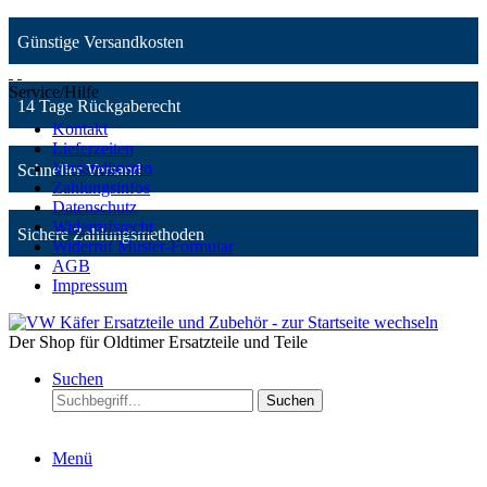
Günstige Versandkosten
Service/Hilfe
14 Tage Rückgaberecht
Kontakt
Lieferzeiten
Versandkosten
Schneller Versand
Zahlungsinfos
Datenschutz
Widerrufsrecht
Sichere Zahlungsmethoden
Widerruf Muster-Formular
AGB
Impressum
Der Shop für Oldtimer Ersatzteile und Teile
Suchen
Suchen
Menü