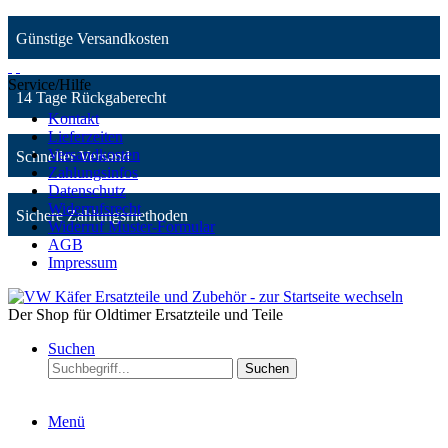
Günstige Versandkosten
Service/Hilfe
14 Tage Rückgaberecht
Kontakt
Lieferzeiten
Versandkosten
Schneller Versand
Zahlungsinfos
Datenschutz
Widerrufsrecht
Sichere Zahlungsmethoden
Widerruf Muster-Formular
AGB
Impressum
Der Shop für Oldtimer Ersatzteile und Teile
Suchen
Suchen
Menü