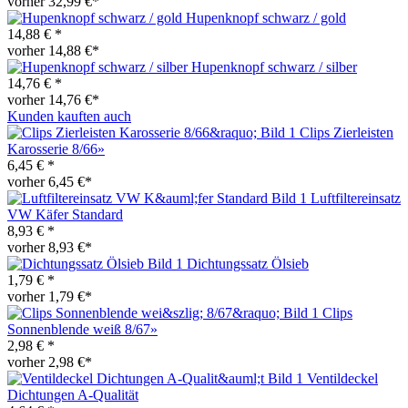
vorher 32,99 €*
Hupenknopf schwarz / gold
14,88 € *
vorher 14,88 €*
Hupenknopf schwarz / silber
14,76 € *
vorher 14,76 €*
Kunden kauften auch
Clips Zierleisten
Karosserie 8/66»
6,45 € *
vorher 6,45 €*
Luftfiltereinsatz
VW Käfer Standard
8,93 € *
vorher 8,93 €*
Dichtungssatz Ölsieb
1,79 € *
vorher 1,79 €*
Clips
Sonnenblende weiß 8/67»
2,98 € *
vorher 2,98 €*
Ventildeckel
Dichtungen A-Qualität