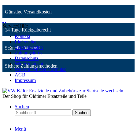
Günstige Versandkosten
Service/Hilfe
14 Tage Rückgaberecht
Kontakt
Lieferzeiten
Versandkosten
Schneller Versand
Zahlungsinfos
Datenschutz
Widerrufsrecht
Sichere Zahlungsmethoden
Widerruf Muster-Formular
AGB
Impressum
Der Shop für Oldtimer Ersatzteile und Teile
Suchen
Suchen
Menü