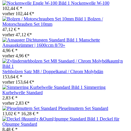
Nockenwelle W-100
102,44 € *
vorher 102,44 €*
Bolzen /
Motorschrauben Set 10mm
47,12 € *
vorher 47,12 €*
Manschette
Ansaugkrümmer | 1600ccm 8/70»
4,96 € *
vorher 4,96 €*
Stehbolzen Satz M8 / Doppelkanal / Chrom Molybdän
153,64 € *
vorher 153,64 €*
Simmerring
Kurbelwelle Standard
2,83 € *
vorher 2,83 €*
Pleuelmuttern Set Standard
13,02 € *
16,28 € *
Deckel für
Ölpumpe Standard
8,48 € *