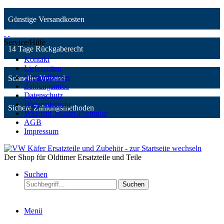
Günstige Versandkosten
Service/Hilfe
14 Tage Rückgaberecht
Kontakt
Lieferzeiten
Versandkosten
Schneller Versand
Zahlungsinfos
Datenschutz
Widerrufsrecht
Sichere Zahlungsmethoden
Widerruf Muster-Formular
AGB
Impressum
Der Shop für Oldtimer Ersatzteile und Teile
Suchen
Suchen
Menü