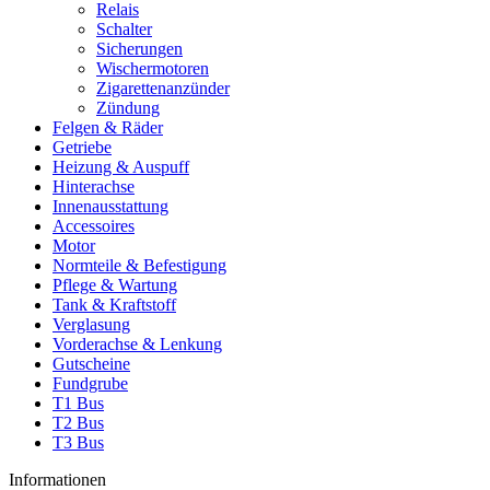
Relais
Schalter
Sicherungen
Wischermotoren
Zigarettenanzünder
Zündung
Felgen & Räder
Getriebe
Heizung & Auspuff
Hinterachse
Innenausstattung
Accessoires
Motor
Normteile & Befestigung
Pflege & Wartung
Tank & Kraftstoff
Verglasung
Vorderachse & Lenkung
Gutscheine
Fundgrube
T1 Bus
T2 Bus
T3 Bus
Informationen