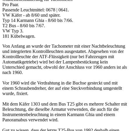
Pro Paar.
Passende Leuchtmittel: 0678 | 0641.
VW Käfer - ab 8/60 und später.
Typ 14 Karmann Ghia - 8/60 bis 7/66.
T2 Bus - 8/60 bis 7/67.
VW Typ 3.
181 Kübelwagen.
Von Anfang an wurde der Tachometer mit einer Nachtbeleuchtung
und integrierten Kontrollleuchten ausgestattet. Abgesehen von der
Kontrollleuchte der ATF-Flüssigkeit (nur bei Fahrzeugen mit
Automatikgetriebe) wird bei der Lampenbestückung kein
Unterschied gemacht, obwohl der Anschluss vor 1960 anders ist als
nach 1960.
Vor 1960 wird die Verdrahtung in die Buchse gesteckt und mit
einem Schraubendreher, der auf eine Steckverbindung umgestellt
wurde, fixiert.
Mit dem Käfer 1303 und dem Bus T25 gibt es mehrere Schalter mit
Beleuchtung, die dieselbe Armatur verwenden, die auch für die
Instrumentenbeleuchtung in einem Karmann Ghia und einem
Panoramabus verwendet wird.
Gut zu wissen, dass der letzte T25-Bus von 1992 deshalb einen