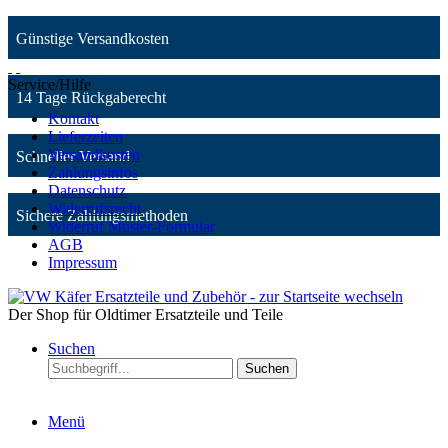
Günstige Versandkosten
Service/Hilfe
14 Tage Rückgaberecht
Kontakt
Lieferzeiten
Versandkosten
Schneller Versand
Zahlungsinfos
Datenschutz
Widerrufsrecht
Sichere Zahlungsmethoden
Widerruf Muster-Formular
AGB
Impressum
Der Shop für Oldtimer Ersatzteile und Teile
Suchen
Suchen
Menü