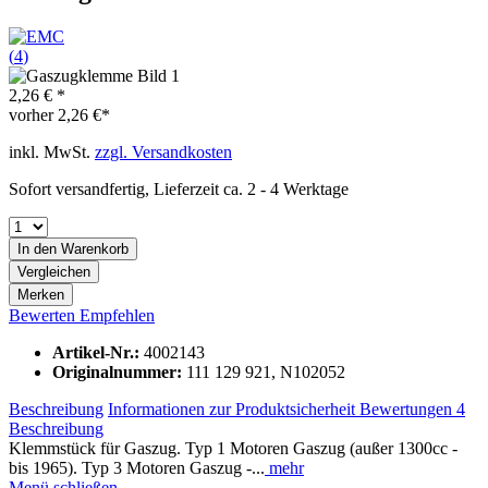
(
4
)
2,26 € *
vorher
2,26 €*
inkl. MwSt.
zzgl. Versandkosten
Sofort versandfertig, Lieferzeit ca. 2 - 4 Werktage
In den
Warenkorb
Vergleichen
Merken
Bewerten
Empfehlen
Artikel-Nr.:
4002143
Originalnummer:
111 129 921, N102052
Beschreibung
Informationen zur Produktsicherheit
Bewertungen
4
Beschreibung
Klemmstück für Gaszug. Typ 1 Motoren Gaszug (außer 1300cc -
bis 1965). Typ 3 Motoren Gaszug -...
mehr
Menü schließen