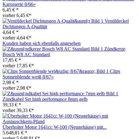
Karosserie 8/66»
6,45 € *
vorher 6,45 €*
Ventildeckel
Dichtungen A-Qualität
4,64 € *
vorher 4,64 €*
Kunden haben sich ebenfalls angesehen
Zündkerze
Bosch W8 AC Standard
17,85 € *
vorher 17,85 €*
Clips
Sonnenblende weiß 8/67»
2,98 € *
vorher 2,98 €*
Zündkabel Set high performance 8mm gelb
39,33 € *
vorher 39,33 €*
Überholter Motor 1641cc W-100 (Neugehäuse) mit...
5.648,81 € *
vorher 5.648,81 €*