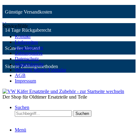
Günstige Versandkosten
Service/Hilfe
14 Tage Rückgaberecht
Kontakt
Lieferzeiten
Versandkosten
Schneller Versand
Zahlungsinfos
Datenschutz
Widerrufsrecht
Sichere Zahlungsmethoden
Widerruf Muster-Formular
AGB
Impressum
Der Shop für Oldtimer Ersatzteile und Teile
Suchen
Suchen
Menü