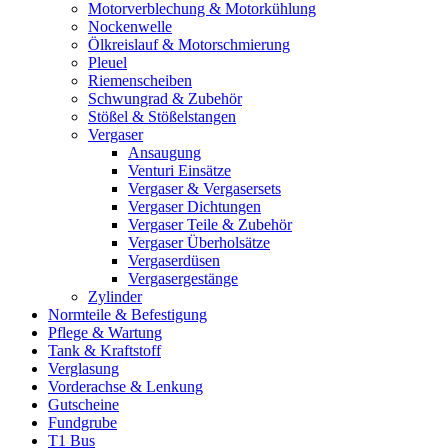
Motorverblechung & Motorkühlung
Nockenwelle
Ölkreislauf & Motorschmierung
Pleuel
Riemenscheiben
Schwungrad & Zubehör
Stößel & Stößelstangen
Vergaser
Ansaugung
Venturi Einsätze
Vergaser & Vergasersets
Vergaser Dichtungen
Vergaser Teile & Zubehör
Vergaser Überholsätze
Vergaserdüsen
Vergasergestänge
Zylinder
Normteile & Befestigung
Pflege & Wartung
Tank & Kraftstoff
Verglasung
Vorderachse & Lenkung
Gutscheine
Fundgrube
T1 Bus