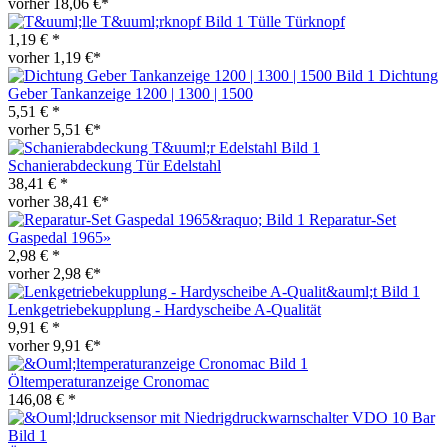
vorher 18,06 €*
Tülle Türknopf
1,19 € *
vorher 1,19 €*
Dichtung
Geber Tankanzeige 1200 | 1300 | 1500
5,51 € *
vorher 5,51 €*
Schanierabdeckung Tür Edelstahl
38,41 € *
vorher 38,41 €*
Reparatur-Set
Gaspedal 1965»
2,98 € *
vorher 2,98 €*
Lenkgetriebekupplung - Hardyscheibe A-Qualität
9,91 € *
vorher 9,91 €*
Öltemperaturanzeige Cronomac
146,08 € *