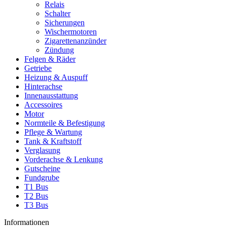
Relais
Schalter
Sicherungen
Wischermotoren
Zigarettenanzünder
Zündung
Felgen & Räder
Getriebe
Heizung & Auspuff
Hinterachse
Innenausstattung
Accessoires
Motor
Normteile & Befestigung
Pflege & Wartung
Tank & Kraftstoff
Verglasung
Vorderachse & Lenkung
Gutscheine
Fundgrube
T1 Bus
T2 Bus
T3 Bus
Informationen