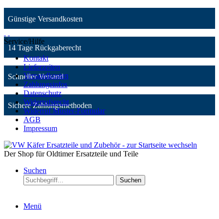
Günstige Versandkosten
Service/Hilfe
14 Tage Rückgaberecht
Kontakt
Lieferzeiten
Versandkosten
Schneller Versand
Zahlungsinfos
Datenschutz
Widerrufsrecht
Sichere Zahlungsmethoden
Widerruf Muster-Formular
AGB
Impressum
Der Shop für Oldtimer Ersatzteile und Teile
Suchen
Suchen
Menü