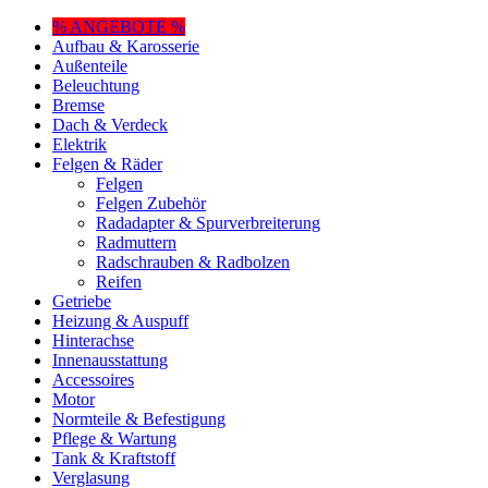
% ANGEBOTE %
Aufbau & Karosserie
Außenteile
Beleuchtung
Bremse
Dach & Verdeck
Elektrik
Felgen & Räder
Felgen
Felgen Zubehör
Radadapter & Spurverbreiterung
Radmuttern
Radschrauben & Radbolzen
Reifen
Getriebe
Heizung & Auspuff
Hinterachse
Innenausstattung
Accessoires
Motor
Normteile & Befestigung
Pflege & Wartung
Tank & Kraftstoff
Verglasung