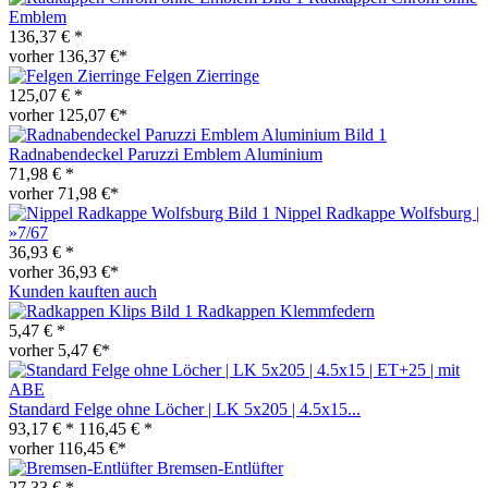
Emblem
136,37 € *
vorher 136,37 €*
Felgen Zierringe
125,07 € *
vorher 125,07 €*
Radnabendeckel Paruzzi Emblem Aluminium
71,98 € *
vorher 71,98 €*
Nippel Radkappe Wolfsburg |
»7/67
36,93 € *
vorher 36,93 €*
Kunden kauften auch
Radkappen Klemmfedern
5,47 € *
vorher 5,47 €*
Standard Felge ohne Löcher | LK 5x205 | 4.5x15...
93,17 € *
116,45 € *
vorher 116,45 €*
Bremsen-Entlüfter
27,33 € *