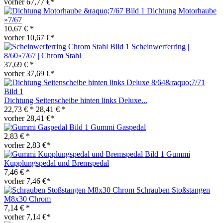
vorher 67,77 €*
Dichtung Motorhaube
»7/67
10,67 € *
vorher 10,67 €*
Scheinwerferring |
8/60»7/67 | Chrom Stahl
37,69 € *
vorher 37,69 €*
Dichtung Seitenscheibe hinten links Deluxe...
22,73 € *
28,41 € *
vorher 28,41 €*
Gummi Gaspedal
2,83 € *
vorher 2,83 €*
Gummi
Kupplungspedal und Bremspedal
7,46 € *
vorher 7,46 €*
Schrauben Stoßstangen
M8x30 Chrom
7,14 € *
vorher 7,14 €*