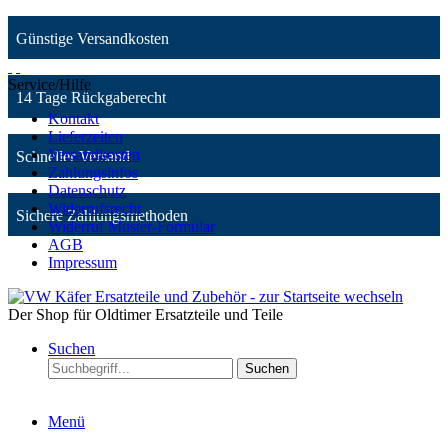
Günstige Versandkosten
Service/Hilfe
14 Tage Rückgaberecht
Kontakt
Lieferzeiten
Versandkosten
Schneller Versand
Zahlungsinfos
Datenschutz
Widerrufsrecht
Sichere Zahlungsmethoden
Widerruf Muster-Formular
AGB
Impressum
Der Shop für Oldtimer Ersatzteile und Teile
Suchen
Suchen
Menü