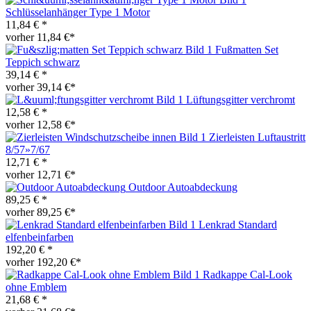
Schlüsselanhänger Type 1 Motor
11,84 € *
vorher 11,84 €*
Fußmatten Set
Teppich schwarz
39,14 € *
vorher 39,14 €*
Lüftungsgitter verchromt
12,58 € *
vorher 12,58 €*
Zierleisten Luftaustritt
8/57»7/67
12,71 € *
vorher 12,71 €*
Outdoor Autoabdeckung
89,25 € *
vorher 89,25 €*
Lenkrad Standard
elfenbeinfarben
192,20 € *
vorher 192,20 €*
Radkappe Cal-Look
ohne Emblem
21,68 € *