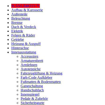
% ANGEBOTE %
Aufbau & Karosserie
Außenteile
Beleuchtung
Bremse
Dach & Verdeck
Elektrik
Felgen & Räder
Getriebe
Heizung & Auspuff
Hinterachse
Innenausstattung
Accessoires
Armaturenbrett
Armlehnen
Autoteppiche
Fahrzeuglüftung & Heizung
Farb-Code Aufkleber
Fußmatten & Bodenmatten
Gangschaltung
Handschuhfach
Innenspiegel
Pedale & Zubehör
Sicherheitsgurte