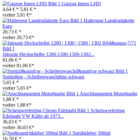
Gaszug Innen LHD
4,64 € *
5,81 € *
vorher 5,81 €*
Halterung Landesplakette
Euro
20,73 € *
vorher 20,73 €*
Jalousie Heckscheibe 1200-1300-1500-1302...
81,06 € *
vorher 81,06 €*
Spritzdüse - Scheibenwaschdüse schwarz
5,65 € *
vorher 5,65 €*
Anschlaggummi Motorhaube
1,88 € *
vorher 1,88 €*
Scheinwerferring
Edelstahl VW Käfer ab 1973...
36,03 € *
vorher 36,03 €*
Sprühkleber 500ml
16,70 € *