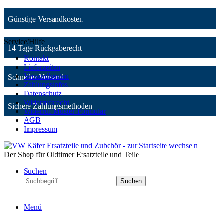
Günstige Versandkosten
Service/Hilfe
14 Tage Rückgaberecht
Kontakt
Lieferzeiten
Versandkosten
Schneller Versand
Zahlungsinfos
Datenschutz
Widerrufsrecht
Sichere Zahlungsmethoden
Widerruf Muster-Formular
AGB
Impressum
Der Shop für Oldtimer Ersatzteile und Teile
Suchen
Suchen
Menü