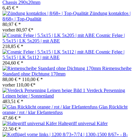
Chassis 290x20mm
6,45 € *
Zündung kontaktlos |
8/68» | Top-Qualität
80,97 € *
vorher 80,97 €*
Cosmic Felge |
5.5x15 | LK 5x205 | mit ABE
218,85 € *
Cosmic Felge |
5.5x15 | LK 5x112 | mit ABE
204,60 € *
Riemenscheibe
Standard ohne Dichtung 170mm
88,00 € *
110,00 € *
vorher 110,00 €*
Verdeck Persenning
Leinen beige | Sonnenland
483,51 € *
Glas Rücklicht
orange / rot / klar Elefantenfuss
47,66 € *
Haltegriff universal Käfer
22,50 € *