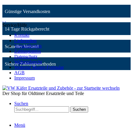
Günstige Versandkosten
Service/Hilfe
14 Tage Rückgaberecht
Kontakt
Lieferzeiten
Versandkosten
Schneller Versand
Zahlungsinfos
Datenschutz
Widerrufsrecht
Sichere Zahlungsmethoden
Widerruf Muster-Formular
AGB
Impressum
Der Shop für Oldtimer Ersatzteile und Teile
Suchen
Suchen
Menü