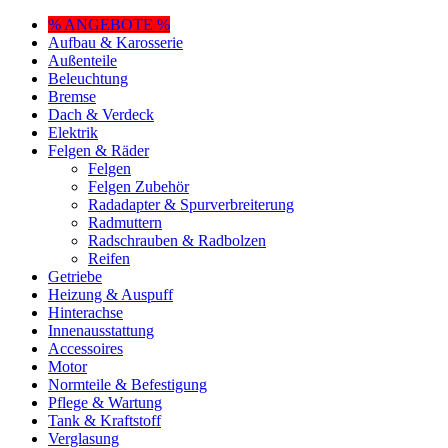
% ANGEBOTE %
Aufbau & Karosserie
Außenteile
Beleuchtung
Bremse
Dach & Verdeck
Elektrik
Felgen & Räder
Felgen
Felgen Zubehör
Radadapter & Spurverbreiterung
Radmuttern
Radschrauben & Radbolzen
Reifen
Getriebe
Heizung & Auspuff
Hinterachse
Innenausstattung
Accessoires
Motor
Normteile & Befestigung
Pflege & Wartung
Tank & Kraftstoff
Verglasung